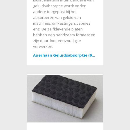
Isolatiemateriaal ten behoeve van
geluidsabsorptie wordt onder
andere toegepast bij het
absorberen van geluid van
machines, omkastingen, cabines
enz. De zelfklevende platen
hebben een handzaam formaat en
zijn daardoor eenvoudig te
verwerken.
Auerhaan Geluidsabsorptie (03-2023)