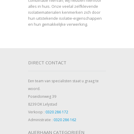
combinatie hiervan; wij hebben hiervoor
alles in huis. Onze veelal zelfklevende
isolatiematerialen kenmerken zich door
hun uitstekende isolatie-eigenschappen
en hun gemakkelijke verwerking.
DIRECT CONTACT
Een team van specialisten staat u graag te
woord.
Poseidonweg 39
8239 DK Lelystad
Verkoop :
0320 286 172
Administratie :
0320 286 162
AUERHAAN CATEGORIEËN